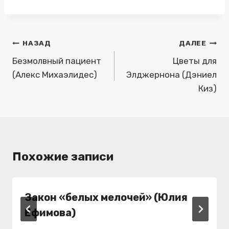
Навигация
НАЗАД
ДАЛЕЕ
по
Безмолвный пациент
Цветы для
(Алекс Михаэлидес)
Элджернона (Дэниел
записям
Киз)
Похожие записи
Закон «белых мелочей» (Юлия
Ефимова)