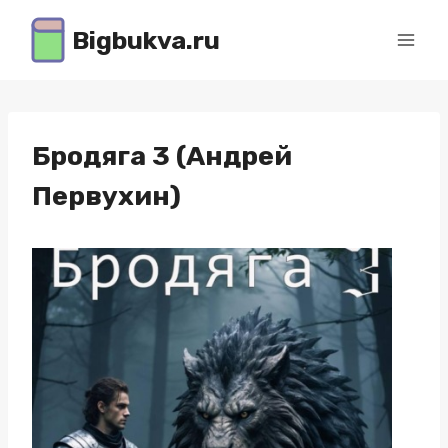
Перейти
Bigbukva.ru
к
содержимому
Бродяга 3 (Андрей
Первухин)