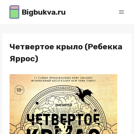
Перейти
Bigbukva.ru
к
содержимому
Четвертое крыло (Ребекка
Яррос)