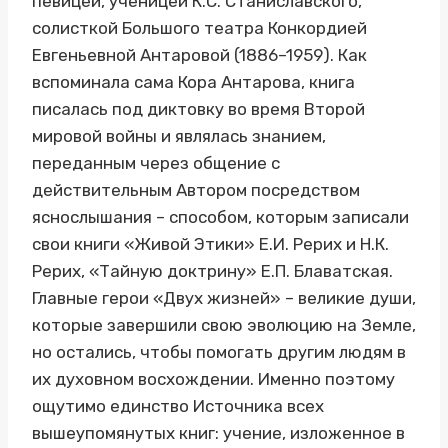
певицей, ученицей К.С. Станиславского,
солисткой Большого театра Конкордией
Евгеньевной Антаровой (1886–1959). Как
вспоминала сама Кора Антарова, книга
писалась под диктовку во время Второй
мировой войны и являлась знанием,
переданным через общение с
действительным Автором посредством
яснослышания – способом, которым записали
свои книги «Живой Этики» Е.И. Рерих и Н.К.
Рерих, «Тайную доктрину» Е.П. Блаватская.
Главные герои «Двух жизней» – великие души,
которые завершили свою эволюцию на Земле,
но остались, чтобы помогать другим людям в
их духовном восхождении. Именно поэтому
ощутимо единство Источника всех
вышеупомянутых книг: учение, изложенное в