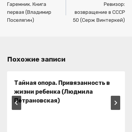
по
Гаремник. Книга
Ревизор:
первая (Владимир
возвращение в СССР
записям
Поселягин)
50 (Серж Винтеркей)
Похожие записи
Тайная опора. Привязанность в
жизни ребенка (Людмила
Петрановская)