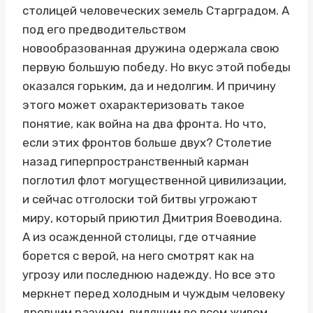
столицей человеческих земель Старградом. А
под его предводительством
новообразованная дружина одержала свою
первую большую победу. Но вкус этой победы
оказался горьким, да и недолгим. И причину
этого может охарактеризовать такое
понятие, как война на два фронта. Но что,
если этих фронтов больше двух? Столетие
назад гиперпространственный карман
поглотил флот могущественной цивилизации,
и сейчас отголоски той битвы угрожают
миру, который приютил Дмитрия Воеводина.
А из осажденной столицы, где отчаяние
борется с верой, на него смотрят как на
угрозу или последнюю надежду. Но все это
меркнет перед холодным и чуждым человеку
древним разумом, видящим во всем живом