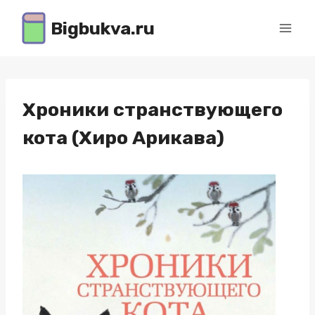
Перейти
Bigbukva.ru
к
содержимому
Хроники странствующего
кота (Хиро Арикава)