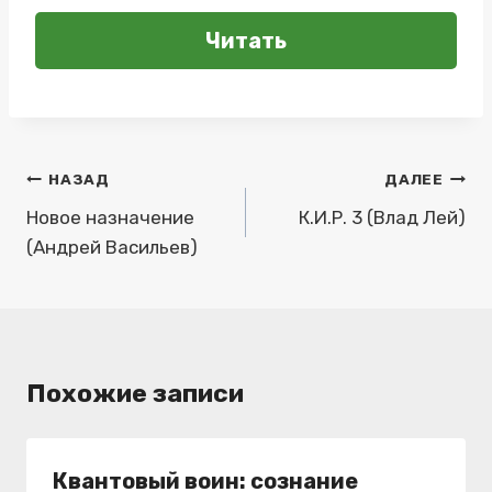
Читать
Навигация
НАЗАД
ДАЛЕЕ
по
Новое назначение
К.И.Р. 3 (Влад Лей)
(Андрей Васильев)
записям
Похожие записи
Квантовый воин: сознание