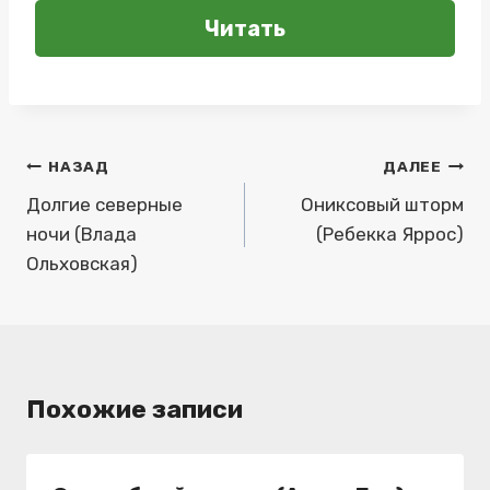
Читать
Навигация
НАЗАД
ДАЛЕЕ
по
Долгие северные
Ониксовый шторм
ночи (Влада
(Ребекка Яррос)
записям
Ольховская)
Похожие записи