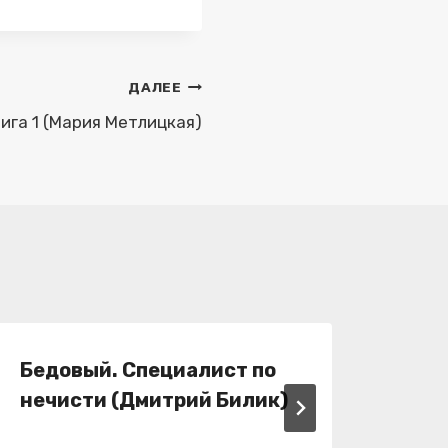
ДАЛЕЕ
ига 1 (Мария Метлицкая)
Бедовый. Специалист по
Бед
нечисти (Дмитрий Билик)
по 
Бил