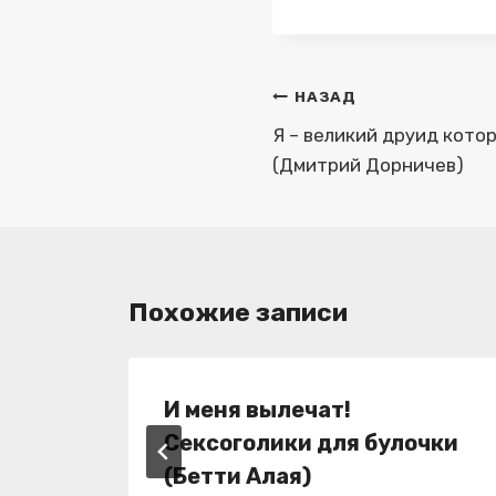
Навигация
НАЗАД
по
Я – великий друид котор
(Дмитрий Дорничев)
записям
Похожие записи
И меня вылечат!
Сексоголики для булочки
(Бетти Алая)