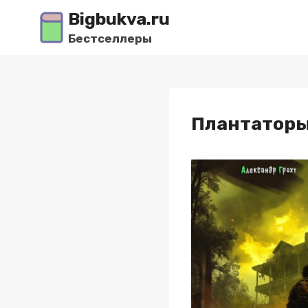
Перейти
Bigbukva.ru
к
Бестселлеры
содержимому
Плантаторы