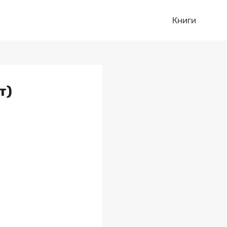
Книги
т)