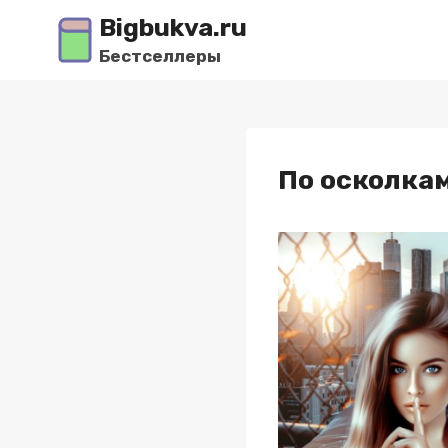
Перейти
Bigbukva.ru
к
Бестселлеры
содержимому
По осколкам