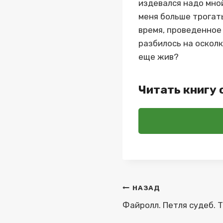
издевался надо мной
меня больше трогать
время, проведенное 
разбилось на осколк
еще жив?
Читать книгу 
Навигация
НАЗАД
по
Файролл. Петля судеб. 