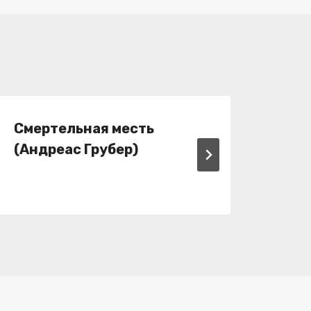
Смертельная месть
Жел
(Андреас Грубер)
Кач