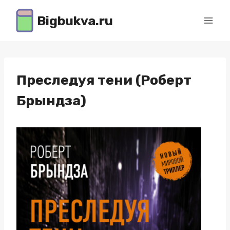
Перейти
Bigbukva.ru
к
содержимому
Преследуя тени (Роберт
Брындза)