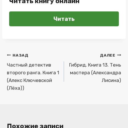
Читать книгу онлайн
Читать
Навигация
НАЗАД
ДАЛЕЕ
по
Частный детектив
Гибрид. Книга 13. Тень
второго ранга. Книга 1
мастера (Александра
записям
(Алекс Ключевской
Лисина)
(Лёха))
Похожие записи