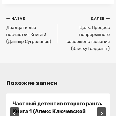
Навигация
НАЗАД
ДАЛЕЕ
по
Двадцать два
Цель. Процесс
несчастья. Книга 3
непрерывного
записям
(Данияр Сугралинов)
совершенствования
(Элияху Голдратт)
Похожие записи
Частный детектив второго ранга.
Книга 1 (Алекс Ключевской