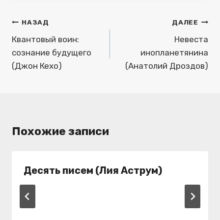
Навигация
НАЗАД
ДАЛЕЕ
по
Квантовый воин:
Невеста
сознание будущего
инопланетянина
записям
(Джон Кехо)
(Анатолий Дроздов)
Похожие записи
Десять писем (Лия Аструм)