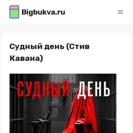
Перейти
Bigbukva.ru
к
содержимому
Судный день (Стив
Кавана)