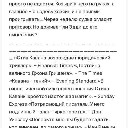
просто не сдастся. Козыри у него на руках, а
главное – он здесь хозяин и не привык
проигрывать… Через неделю судья огласит
приговор. Но доживет ли Эдди до его
вынесения?
_____________________________
_____________________________
_ «Стив Кавана возрождает юридический
триллер». – Financial Times «Достойно
великого Джона Гришэма». – The Times
«Кавана – гений». – Evening Standard «В
гипнотической силе повествования Стива
Каваны кроется настоящая магия». – Sunday
Express «Потрясающий писатель. У него
подлинный талант ярко гореть». – Дон
Уинслоу «Поверьте мне: вы будете гадать,
кто виновен, до самого конца». – Иэн Рэнкин