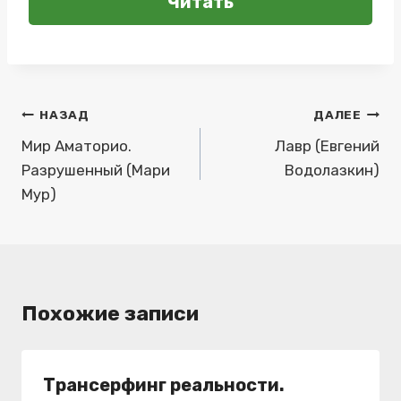
Читать
Навигация
НАЗАД
ДАЛЕЕ
по
Мир Аматорио.
Лавр (Евгений
Разрушенный (Мари
Водолазкин)
записям
Мур)
Похожие записи
Трансерфинг реальности.