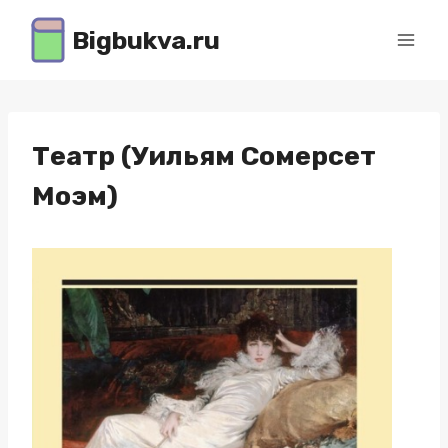
Перейти
Bigbukva.ru
к
содержимому
Театр (Уильям Сомерсет
Моэм)