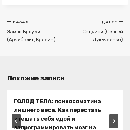
Навигация
НАЗАД
ДАЛЕЕ
по
Замок Броуди
Седьмой (Сергей
(Арчибальд Кронин)
Лукьяненко)
записям
Похожие записи
ГОЛОД ТЕЛА: психосоматика
лишнего веса. Как перестать
утешать себя едой и
запрограммировать мозг на