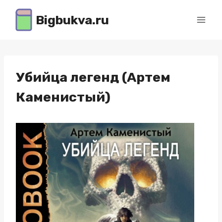
Перейти
Bigbukva.ru
к
содержимому
Убийца легенд (Артем
Каменистый)