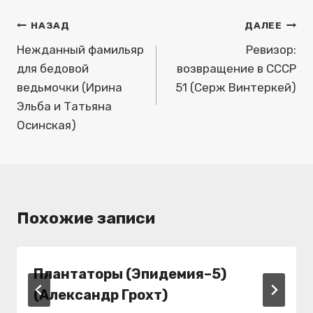
Навигация
НАЗАД
ДАЛЕЕ
по
Нежданный фамильяр
Ревизор:
для бедовой
возвращение в СССР
записям
ведьмочки (Ирина
51 (Серж Винтеркей)
Эльба и Татьяна
Осинская)
Похожие записи
Плантаторы (Эпидемия–5)
(Александр Грохт)