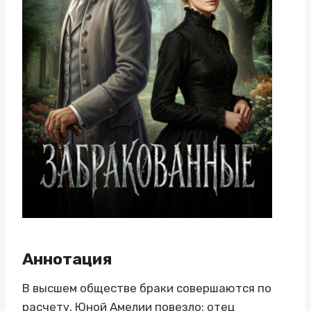
Аннотация
В высшем обществе браки совершаются по
расчету. Юной Амелии повезло: отец