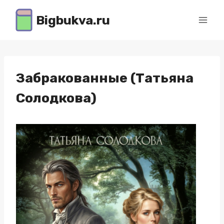
Перейти
Bigbukva.ru
к
содержимому
Забракованные (Татьяна
Солодкова)