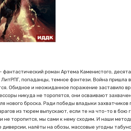
 фантастический роман Артема Каменистого, десята
ЛитРПГ, попаданцы, темное фэнтези. Война пришла в 
тся. Обидное и неожиданное поражение заставило вр
ессоры никуда не торопятся, они осваивают захвач
ля нового броска. Ради победы владыки захватчиков г
рагов из тюрем выпускают, если те на что-то в бою г
ти не торопится, мы сами к нему сходим. И наши мет
 диверсии, налёты на обозы, массовые угодны табуно