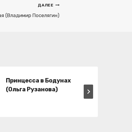
ДАЛЕЕ
ая (Владимир Поселягин)
Принцесса в Бодунах
Вто
(Ольга Рузанова)
(Фр