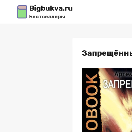
Перейти
Bigbukva.ru
к
Бестселлеры
содержимому
Запрещённы