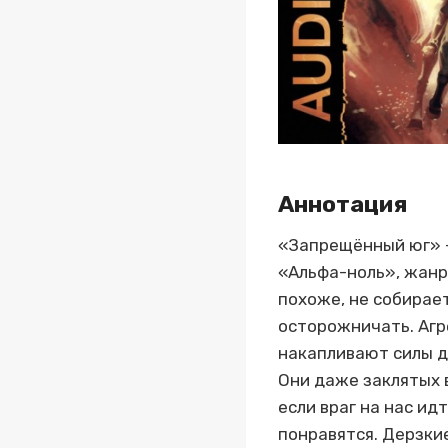
Аннотация
«Запрещённый юг» –
«Альфа-ноль», жанр 
похоже, не собирае
осторожничать. Агр
накапливают силы д
Они даже заклятых в
если враг на нас ид
понравятся. Дерзкие