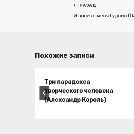
Навигация
НАЗАД
по
И зовите меня Гудвин (П
записям
Похожие записи
Три парадокса
творческого человека
(Александр Король)