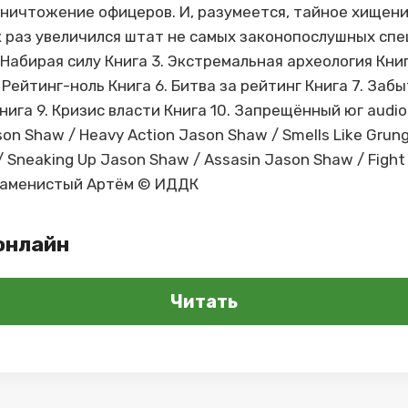
ничтожение офицеров. И, разумеется, тайное хищен
к раз увеличился штат не самых законопослушных спец
 Набирая силу Книга 3. Экстремальная археология Книг
 Рейтинг-ноль Книга 6. Битва за рейтинг Книга 7. Забы
га 9. Кризис власти Книга 10. Запрещённый юг audio
son Shaw / Heavy Action Jason Shaw / Smells Like Grun
 Sneaking Up Jason Shaw / Assasin Jason Shaw / Figh
Каменистый Артём © ИДДК
онлайн
Читать