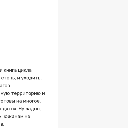
я книга цикла
степь, и уходить,
агов
енную территорию и
отовы на многое.
одятся. Ну ладно,
оды южанам не
в,