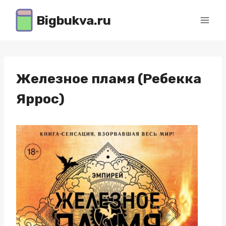
Перейти
Bigbukva.ru
к
содержимому
Железное пламя (Ребекка
Яррос)