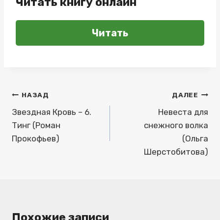
Читать книгу онлайн
Читать
Навигация
НАЗАД
ДАЛЕЕ
по
Звездная Кровь – 6.
Невеста для
Тинг (Роман
снежного волка
записям
Прокофьев)
(Ольга
Шерстобитова)
Похожие записи