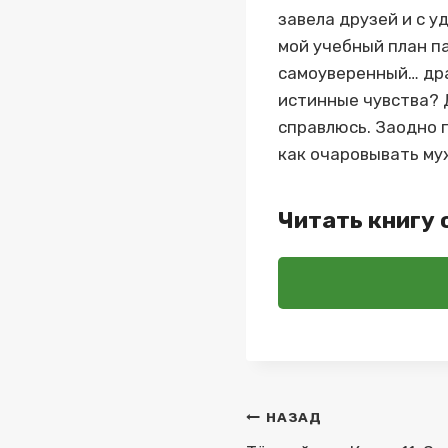
завела друзей и с у
мой учебный план п
самоуверенный… драк
истинные чувства? Д
справлюсь. Заодно 
как очаровывать му
Читать книгу 
Навигация
НАЗАД