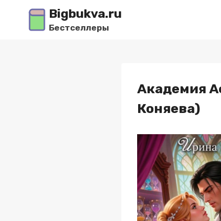
Перейти
Bigbukva.ru
к
Бестселлеры
содержимому
Академия А
Коняева)