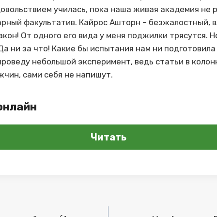
довольствием училась, пока наша живая академия не 
арный факультатив. Кайрос Ашторн – безжалостный, 
он! От одного его вида у меня поджилки трясутся. Н
а ни за что! Какие бы испытания нам ни подготовила
проведу небольшой эксперимент, ведь статьи в колонк
жчин, сами себя не напишут.
онлайн
Читать