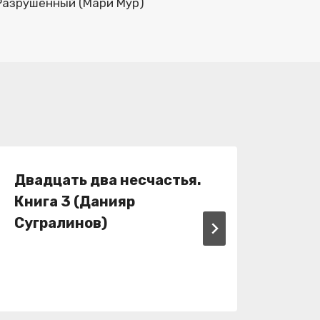
Разрушенный (Мари Мур)
Двадцать два несчастья.
Таф
Книга 3 (Данияр
жив
Сугралинов)
Таф
Упр
(Ва