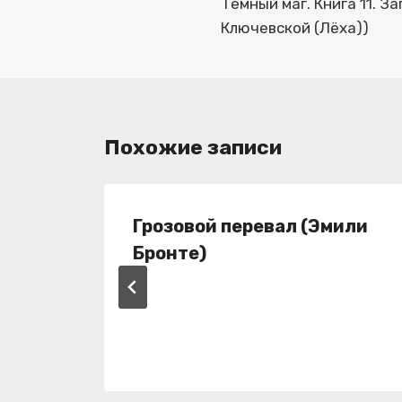
по
Тёмный маг. Книга 11. З
Ключевской (Лёха))
записям
Похожие записи
Грозовой перевал (Эмили
Бронте)