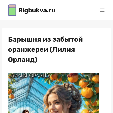
Перейти
Bigbukva.ru
к
содержимому
Барышня из забытой
оранжереи (Лилия
Орланд)