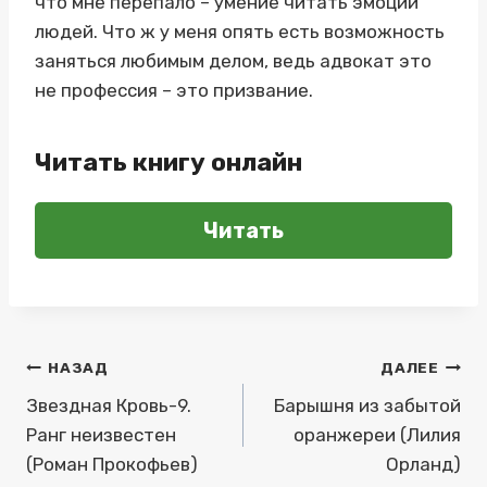
что мне перепало – умение читать эмоции
людей. Что ж у меня опять есть возможность
заняться любимым делом, ведь адвокат это
не профессия – это призвание.
Читать книгу онлайн
Читать
Навигация
НАЗАД
ДАЛЕЕ
по
Звездная Кровь-9.
Барышня из забытой
Ранг неизвестен
оранжереи (Лилия
записям
(Роман Прокофьев)
Орланд)