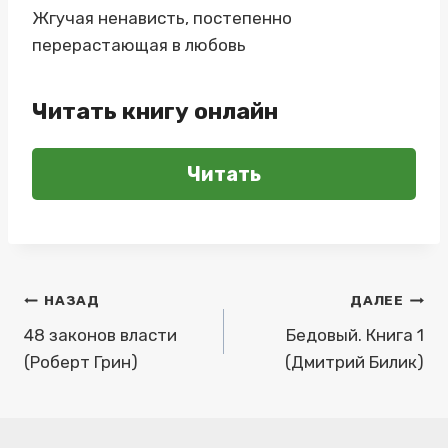
Жгучая ненависть, постепенно
перерастающая в любовь
Читать книгу онлайн
Читать
Навигация
НАЗАД
ДАЛЕЕ
по
48 законов власти
Бедовый. Книга 1
(Роберт Грин)
(Дмитрий Билик)
записям