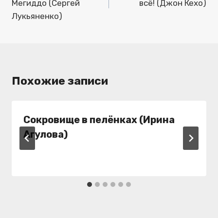
Мегиддо (Сергей
всё! (Джон Кехо)
записям
Лукьяненко)
Похожие записи
Сокровище в пелёнках (Ирина
Агулова)