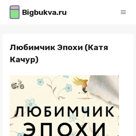
Перейти
Bigbukva.ru
к
содержимому
Любимчик Эпохи (Катя
Качур)