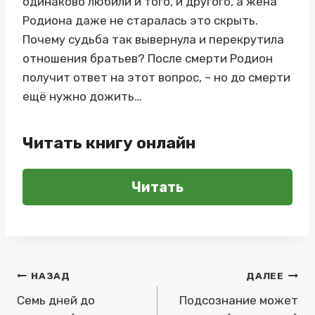
одинаково любили и того, и другого, а жена
Родиона даже не старалась это скрыть.
Почему судьба так вывернула и перекрутила
отношения братьев? После смерти Родион
получит ответ на этот вопрос, – но до смерти
ещё нужно дожить…
Читать книгу онлайн
Читать
Навигация
НАЗАД
ДАЛЕЕ
по
Семь дней до
Подсознание может