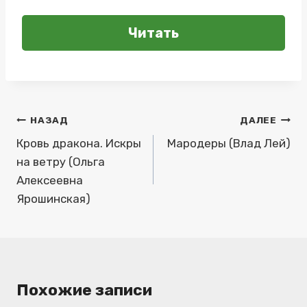
Читать
Навигация
НАЗАД
ДАЛЕЕ
по
Кровь дракона. Искры
Мародеры (Влад Лей)
на ветру (Ольга
записям
Алексеевна
Ярошинская)
Похожие записи