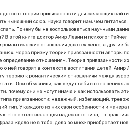
одство о теории привязанности для желающих найт
ть нынешний союз. Наука говорит нам, чем питаться,
о спать. Почему бы не воспользоваться научными данн
? В этой книге доктор Амир Левин и психолог Рейчел
 романтические отношения даются легко, а другие 
аниях. Через призму теории привязанности авторы п
е определение отношениям. Теория привязанности х
о о ней говорят в контексте воспитания детей. Амир 
ту теорию к романтическим отношениям между взрос
таты. Они объяснили, как ведут себя в отношениях л
и, почему они не могут иначе и как использовать эти
типа привязанности: надежный, избегающий, тревож
й тип. У каждого из них свои особенности и манера 
х. Что естественно для надежного типа, то практи
фраза «дело не в тебе, дело во мне» приобретает но