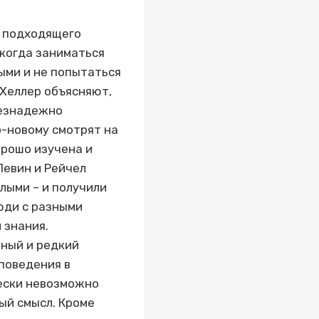
и подходящего
 когда заниматься
ыми и не попытаться
 Хеллер объясняют,
безнадежно
о-новому смотрят на
орошо изучена и
Левин и Рейчел
лыми – и получили
юди с разными
 знания.
ный и редкий
поведения в
чески невозможно
вый смысл. Кроме