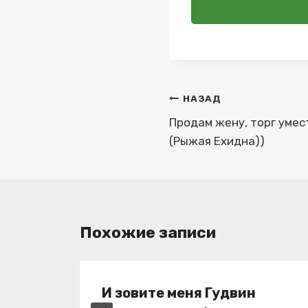
Навигация
НАЗАД
по
Продам жену, торг умес
(Рыжая Ехидна))
записям
Похожие записи
И зовите меня Гудвин