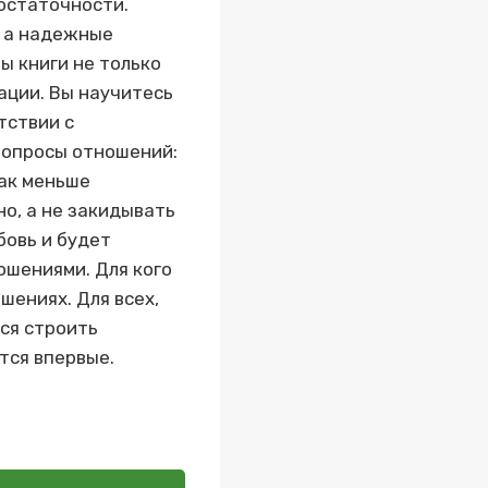
остаточности.
, а надежные
ы книги не только
ации. Вы научитесь
тствии с
вопросы отношений:
как меньше
о, а не закидывать
бовь и будет
ошениями. Для кого
ошениях. Для всех,
ься строить
тся впервые.