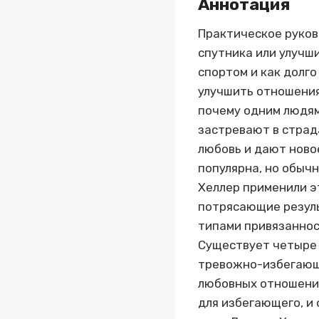
Аннотация
Практическое руков
спутника или улучши
спортом и как долг
улучшить отношения
почему одним людям
застревают в страд
любовь и дают ново
популярна, но обычн
Хеллер применили э
потрясающие резуль
типами привязанност
Существует четыре 
тревожно-избегающи
любовных отношения
для избегающего, и 