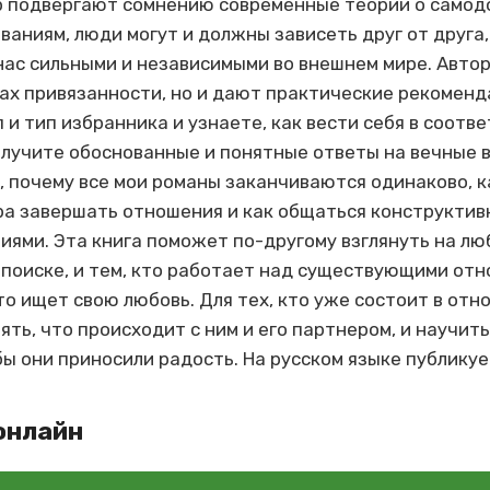
ер подвергают сомнению современные теории о самод
ваниям, люди могут и должны зависеть друг от друга
ас сильными и независимыми во внешнем мире. Автор
ах привязанности, но и дают практические рекоменд
 и тип избранника и узнаете, как вести себя в соотве
олучите обоснованные и понятные ответы на вечные 
т, почему все мои романы заканчиваются одинаково, 
ора завершать отношения и как общаться конструктивн
иями. Эта книга поможет по-другому взглянуть на лю
в поиске, и тем, кто работает над существующими отн
кто ищет свою любовь. Для тех, кто уже состоит в отн
ять, что происходит с ним и его партнером, и научит
ы они приносили радость. На русском языке публикуе
онлайн