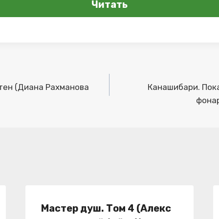
Читать
тен (Диана Рахманова
Канашибари. Пок
фонар
Мастер душ. Том 4 (Алекс