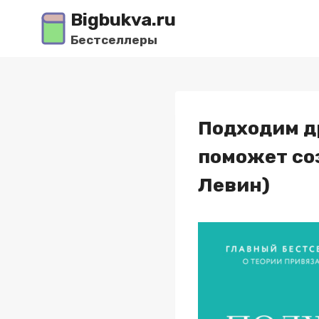
Перейти
Bigbukva.ru
к
Бестселлеры
содержимому
Подходим др
поможет со
Левин)