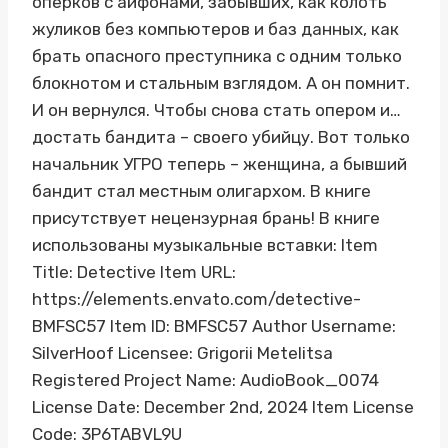
оперков с айфонами, забывших, как колоть
жуликов без компьютеров и баз данных, как
брать опасного преступника с одним только
блокнотом и стальным взглядом. А он помнит.
И он вернулся. Чтобы снова стать опером и…
достать бандита – своего убийцу. Вот только
начальник УГРО теперь – женщина, а бывший
бандит стал местным олигархом. В книге
присутствует нецензурная брань! В книге
использованы музыкальные вставки: Item
Title: Detective Item URL:
https://elements.envato.com/detective-
BMFSC57 Item ID: BMFSC57 Author Username:
SilverHoof Licensee: Grigorii Metelitsa
Registered Project Name: AudioBook_0074
License Date: December 2nd, 2024 Item License
Code: 3P6TABVL9U