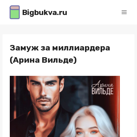
Перейти
Bigbukva.ru
к
содержимому
Замуж за миллиардера
(Арина Вильде)