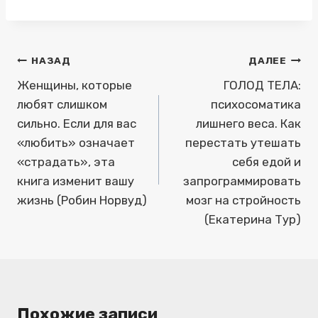
Навигация
НАЗАД
ДАЛЕЕ
по
Женщины, которые
ГОЛОД ТЕЛА:
любят слишком
психосоматика
записям
сильно. Если для вас
лишнего веса. Как
«любить» означает
перестать утешать
«страдать», эта
себя едой и
книга изменит вашу
запрограммировать
жизнь (Робин Норвуд)
мозг на стройность
(Екатерина Тур)
Похожие записи