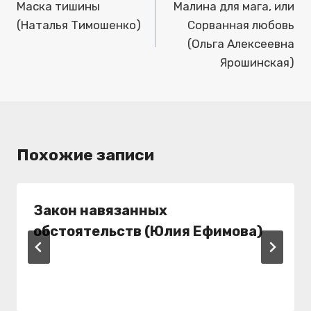
по
Маска тишины
Малина для мага, или
(Наталья Тимошенко)
Сорванная любовь
записям
(Ольга Алексеевна
Ярошинская)
Похожие записи
Закон навязанных
обстоятельств (Юлия Ефимова)