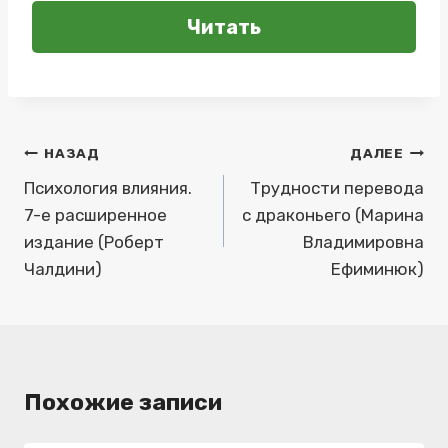
Читать
Навигация
НАЗАД
ДАЛЕЕ
по
Психология влияния.
Трудности перевода
7-е расширенное
с драконьего (Марина
записям
издание (Роберт
Владимировна
Чалдини)
Ефиминюк)
Похожие записи