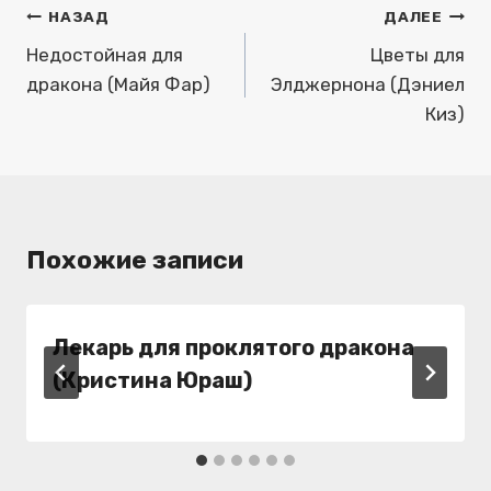
Навигация
НАЗАД
ДАЛЕЕ
по
Недостойная для
Цветы для
дракона (Майя Фар)
Элджернона (Дэниел
записям
Киз)
Похожие записи
Лекарь для проклятого дракона
(Кристина Юраш)